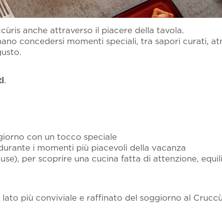
attamento dei dati come risultante dell'
informativa pr
INFO PR
itality
le promozionale.
ùris anche attraverso il piacere della tavola.
ano concedersi momenti speciali, tra sapori curati, a
gusto.
i
.
oggiorno con un tocco speciale
durante i momenti più piacevoli della vacanza
se), per scoprire una cucina fatta di attenzione, equil
lato più conviviale e raffinato del soggiorno al Cruccù