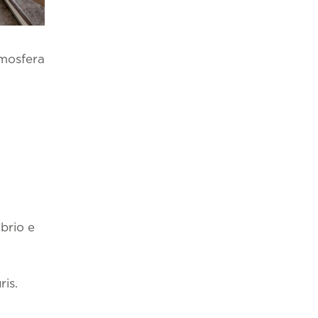
ivacy
per le finalità
ATICHE
NEWSLETTER
CONTATTI
tmosfera
ibrio e
ris.