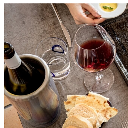
Home
Il Cruccùris
Isc
Camere
Ti invieremo via
Esperienze
*
Email
Cibo e momenti
Vivere il tempo
Ho letto e accett