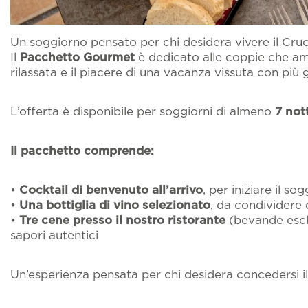
Acconsento al tr
Pet inclusive hosp
di invio di materia
Un soggiorno pensato per chi desidera vivere il Crucc
Il
Pacchetto Gourmet
è dedicato alle coppie che am
Ospiti esterni
rilassata e il piacere di una vacanza vissuta con più 
L’offerta è disponibile per soggiorni di almeno
7 nott
Matrimoni intimi
Il pacchetto comprende:
Offerte
•
Cocktail di benvenuto all’arrivo
, per iniziare il s
•
Una bottiglia di vino selezionato
, da condividere 
•
Tre cene presso il nostro ristorante
(bevande esclu
sapori autentici
Un’esperienza pensata per chi desidera concedersi il 