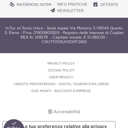
INFO PRATICHE
MATRIMONI INTIMI
OFFERTE
NEWSLETTER
In.Tur. srl Socio Unico - Sede legale Via Monaco, 5 09045 Quartu
S. Elena - P.iva: 01900800929 - Registro delle Imprese di Cagliari
REA N. 149578 - Capitale sociale: € 51.480,00 -
CIN:
IT111105A1000F2665
PRIVACY POLICY
COOKIE POLICY
USER PRIVACY
CREDITS: MENTEFREDDA - DIGITAL TOURISM EXPLORERS
DUÒ MONTI - RACCONTI D'IMPRESE
Accessibilità
Le tue preferenze relative alla privacy