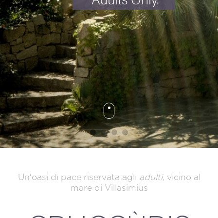
MODIFICA / CANCELLA PRENOTAZIONE
Un'oasi di pace riservata agli
adulti
, vicino al
mare di Villasimius