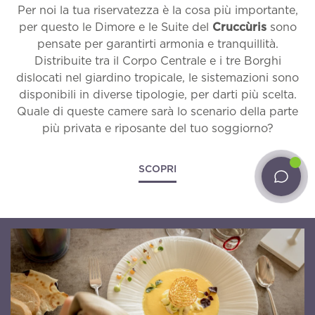
Iscriviti alla nostra
Per noi la tua riservatezza è la cosa più importante,
Il Cruccùris
per questo le Dimore e le Suite del
Cruccùris
sono
Newsletter.
pensate per garantirti armonia e tranquillità.
Camere
Distribuite tra il Corpo Centrale e i tre Borghi
Ti invieremo via e-mail aggiornamenti sulle
offerte, i pacchetti e su tutte le novità del
dislocati nel giardino tropicale, le sistemazioni sono
Esperienze
Cruccùris Resort.
disponibili in diverse tipologie, per darti più scelta.
Quale di queste camere sarà lo scenario della parte
Cibo e momenti
*
Email
più privata e riposante del tuo soggiorno?
Vivere il tempo
SCOPRI
Pet inclusive hospitality
Ho letto e accettato l'
informativa sulla privacy
e
il trattamento dei dati personali.
Ospiti esterni
Acconsento al trattamento dei dati come
Matrimoni intimi
risultante dell'
informativa privacy
per le finalità di
invio di materiale promozionale.
Offerte