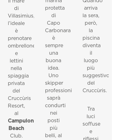
marina
Quando
il mare
protetta
arriva
di
di
la sera,
Villasimius,
Capo
però,
l’ideale
Carbonara
la
è
è
piscina
prenotare
sempre
diventa
ombrellone
una
il
e
buona
luogo
lettini
idea.
più
nella
Uno
suggestivo
spiaggia
skipper
del
privata
professionista
Cruccùris.
del
saprà
Cruccùris
condurti
Resort,
Tra
nei
al
luci
posti
Campulongu
soffuse
più
Beach
e
belli, al
Club.
riflessi