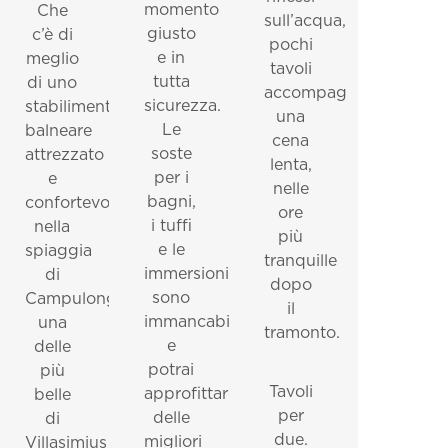
momento
Che
sull’acqua,
giusto
c’è di
pochi
e in
meglio
tavoli
tutta
di uno
accompagnano
sicurezza.
stabilimento
una
Le
balneare
cena
soste
attrezzato
lenta,
per i
e
nelle
bagni,
confortevole
ore
i tuffi
nella
più
e le
spiaggia
tranquille
immersioni
di
dopo
sono
Campulongu,
il
immancabili
una
tramonto.
e
delle
potrai
più
Tavoli
approfittare
belle
per
delle
di
due.
migliori
Villasimius