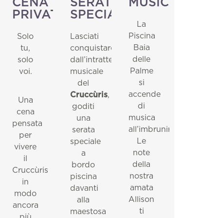
CENA
SERATE
MUSICALE
PRIVATA
SPECIALI
La
Piscina
Solo
Lasciati
Baia
tu,
conquistare
delle
solo
dall’intrattenimento
Palme
voi.
musicale
si
del
accende
Cruccùris
,
Una
di
goditi
cena
musica
una
pensata
all’imbrunire.
serata
per
Le
speciale
vivere
note
a
il
della
bordo
Cruccùris
nostra
piscina
in
amata
davanti
modo
Allison
alla
ancora
ti
maestosa
più