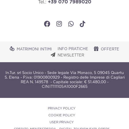
Tel.:
+39 070 7989020
INFO PRATICHE
MATRIMONI INTIMI
OFFERTE
NEWSLETTER
In.Tur. srl Socio Unico - Sede legale Via Monaco, 5 09045 Quartu
S. Elena - P.iva: 01900800929 - Registro delle Imprese di Cagliari
REA N. 149578 - Capitale sociale: € 51.480,00 -
CIN:
IT111105A1000F2665
PRIVACY POLICY
COOKIE POLICY
USER PRIVACY