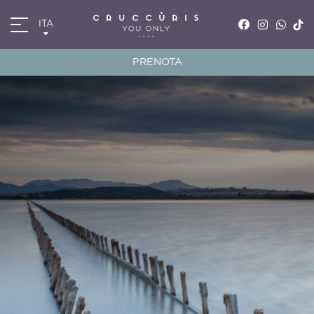
ITA
ITA
ENG
PRENOTA
FRA
DEU
*
*
Arrivo
Partenza
08
AGO
2026
09
AGO
2026
Camere
Codice sconto