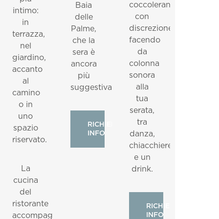
coccoleranno
Baia
intimo:
con
delle
in
discrezione,
Palme,
terrazza,
facendo
che la
nel
da
sera è
giardino,
colonna
ancora
accanto
sonora
più
al
alla
suggestiva.
camino
tua
o in
serata,
uno
tra
RICHIEDI
spazio
INFO
danza,
riservato.
chiacchiere
e un
La
drink.
cucina
del
ristorante
RICHIEDI
accompagna
INFO