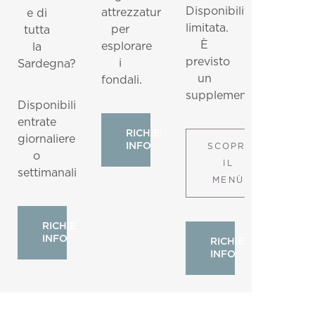
Disponibilità
attrezzature
e di
limitata.
per
tutta
È
esplorare
la
previsto
i
Sardegna?
un
fondali.
supplemento.
Disponibili
entrate
RICHIEDI
giornaliere
INFO
SCOPRI
o
IL
settimanali.
MENÙ
RICHIEDI
INFO
RICHIEDI
INFO