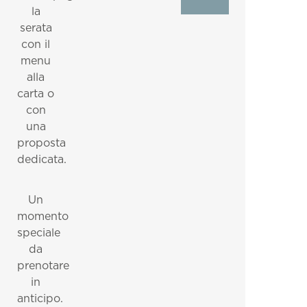
la
serata
con il
menu
alla
carta o
con
una
proposta
dedicata.
Home
Iscriviti alla nostra
Un
momento
Il Cruccùris
speciale
Newsletter.
da
Camere
prenotare
Ti invieremo via e-mail aggiornamenti sulle
offerte, i pacchetti e su tutte le novità del
in
Esperienze
Cruccùris Resort.
anticipo.