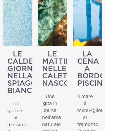
LE
LE
LA
CALDE
MATTINATE
CENA
GIORNATE
NELLE
A
NELLA
CALETTE
BORDO
SPIAGGIA
NASCOSTE
PISCINA
BIANCA
Una
Il mare
gita in
è
Per
barca
meraviglioso
godersi
nell’area
al
al
naturale
tramonto.
massimo