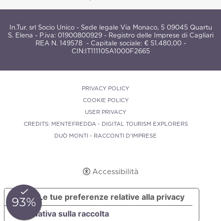
In.Tur. srl Socio Unico - Sede legale Via Monaco, 5 09045 Quartu
S. Elena - P.iva: 01900800929 - Registro delle Imprese di Cagliari
REA N. 149578 - Capitale sociale: € 51.480,00 -
CIN:
IT111105A1000F2665
PRIVACY POLICY
COOKIE POLICY
USER PRIVACY
CREDITS: MENTEFREDDA - DIGITAL TOURISM EXPLORERS
DUÒ MONTI - RACCONTI D'IMPRESE
Accessibilità
Le tue preferenze relative alla privacy
Informativa sulla raccolta