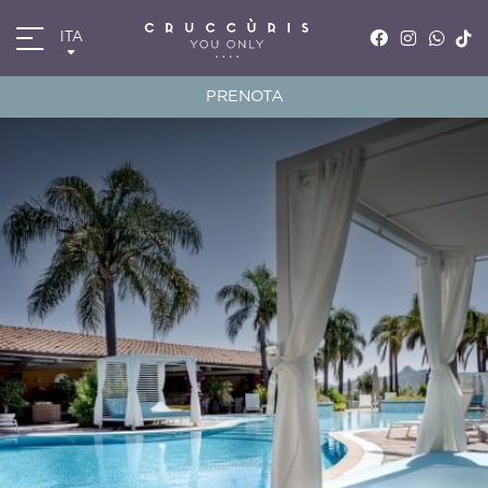
ITA
ITA
ENG
PRENOTA
FRA
DEU
*
*
Arrivo
Partenza
07
AGO
2026
08
AGO
2026
Camere
Codice sconto