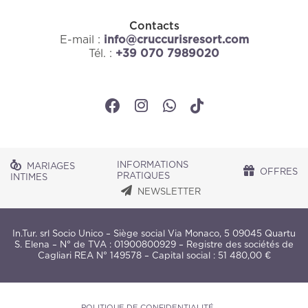
Contacts
E-mail :
info@cruccurisresort.com
Tél. :
+39 070 7989020
INFORMATIONS
MARIAGES
OFFRES
PRATIQUES
INTIMES
NEWSLETTER
In.Tur. srl Socio Unico – Siège social Via Monaco, 5 09045 Quartu
S. Elena – N° de TVA : 01900800929 – Registre des sociétés de
Cagliari REA N° 149578 – Capital social : 51 480,00 €
POLITIQUE DE CONFIDENTIALITÉ