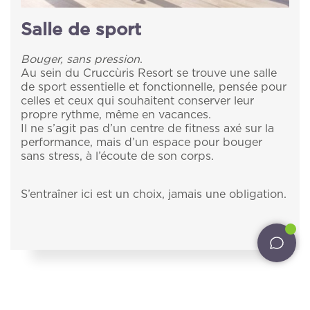
Salle de sport
Accueil
Abonnez-vous à
Bouger, sans pression
.
Au sein du Cruccùris Resort se trouve une salle
Le Cruccùris
de sport essentielle et fonctionnelle, pensée pour
notre newsletter.
celles et ceux qui souhaitent conserver leur
Chambres
propre rythme, même en vacances.
Nous vous enverrons par e-mail des mises à jour
Il ne s’agit pas d’un centre de fitness axé sur la
sur les offres, les forfaits et toutes les nouvelles
performance, mais d’un espace pour bouger
Expériences
du Cruccùris Resort.
sans stress, à l’écoute de son corps.
Restaurants
*
E-mail
S’entraîner ici est un choix, jamais une obligation.
Services
Pet inclusive hospitality
J'ai lu et accepté la
politique de confidentialité
et le traitement des données personnelles
Hôtes extérieurs
J'autorise le traitement de mes données ainsi