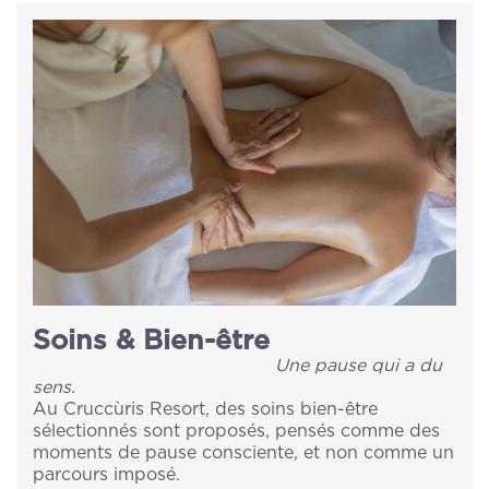
Mariages Intimes
que le prévoit la
note d'information
sur la
confidentialité en vue de l'envoi de matériel
Offres
promotionnel.
INFORMATIONS PRATIQUES
CONTACTS
NEWSLETTER
Soins & Bien-être
Une pause qui a du
sens.
Au Cruccùris Resort, des soins bien-être
sélectionnés sont proposés, pensés comme des
moments de pause consciente, et non comme un
parcours imposé.