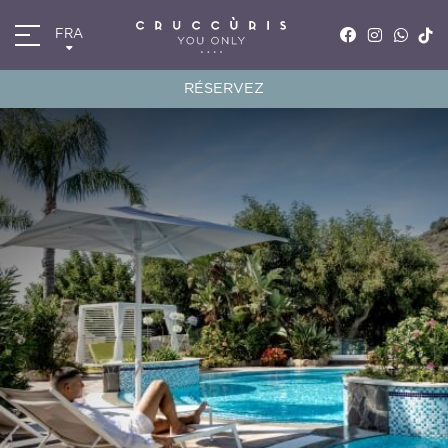
FRA
ITA
ENG
RÉSERVEZ
FRA
DEU
*
Arrivée
07
AOÛ
2026
*
Départ
08
AOÛ
2026
Chambres
Code de réduction