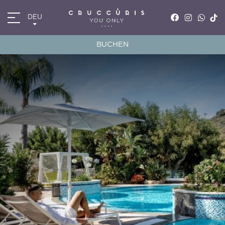
DEU
ITA
ENG
BUCHEN
FRA
DEU
*
Anreise
06
AUG
2026
*
Abreise
07
AUG
2026
Zimmer
Promocode