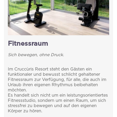
Fitnessraum
Sich bewegen, ohne Druck
.
Melden Sie sich für
Home
Im Cruccùris Resort steht den Gästen ein
Das Cruccùris
funktionaler und bewusst schlicht gehaltener
unseren Newsletter
Fitnessraum zur Verfügung, für alle, die auch im
Urlaub ihren eigenen Rhythmus beibehalten
Zimmer
an.
möchten.
Es handelt sich nicht um ein leistungsorientiertes
Erlebnisse
Fitnessstudio, sondern um einen Raum, um sich
Wir senden Ihnen per E-Mail Updates zu
stressfrei zu bewegen und auf den eigenen
Angeboten, Paketen und allen Neuigkeiten des
Körper zu hören.
Restaurants
Cruccùris Resorts.