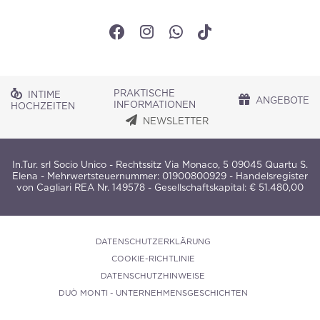
PRAKTISCHE
INTIME
ANGEBOTE
INFORMATIONEN
HOCHZEITEN
NEWSLETTER
In.Tur. srl Socio Unico - Rechtssitz Via Monaco, 5 09045 Quartu S.
Elena - Mehrwertsteuernummer: 01900800929 - Handelsregister
von Cagliari REA Nr. 149578 - Gesellschaftskapital: € 51.480,00
DATENSCHUTZERKLÄRUNG
COOKIE-RICHTLINIE
DATENSCHUTZHINWEISE
DUÒ MONTI - UNTERNEHMENSGESCHICHTEN