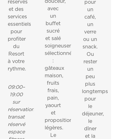
douceur,
réservés
pour
avec
et des
un
un
services
café,
buffet
essentiels
un
sucré
pour
verre
et salé
profiter
ou un
soigneusement
du
snack.
sélectionné
Resort
Ou
:
à votre
rester
gâteaux
rythme.
un
maison,
peu
fruits
plus
09:00–
frais,
longtemps,
19:00
pain,
pour
sur
yaourt
le
réservation
et
déjeuner,
transat
propositions
le
réservé
légères.
dîner
espace
Le
et la