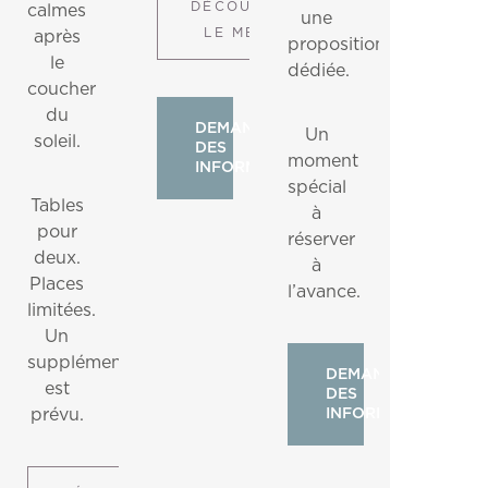
DÉCOUVRIR
calmes
une
LE MENU
après
proposition
le
dédiée.
coucher
du
DEMANDER
Un
soleil.
DES
moment
INFORMATIONS
spécial
Tables
à
pour
réserver
deux.
à
Places
l’avance.
limitées.
Un
supplément
DEMANDER
est
DES
prévu.
INFORMATIONS