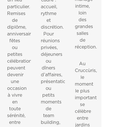
un lieu
cadre :
intime,
particulier.
accueil,
loin
Remises
rythme
des
de
et
grandes
diplôme,
discrétion.
salles
anniversaires,
Pour
de
fêtes
réunions
réception.
ou
privées,
petites
déjeuners
célébrations
ou
Au
peuvent
dîners
Cruccùris,
devenir
d’affaires,
le
une
présentations
moment
occasion
ou
le plus
à vivre
petits
important
en
moments
se
toute
de
célèbre
sérénité,
team
entre
entre
building,
jardins