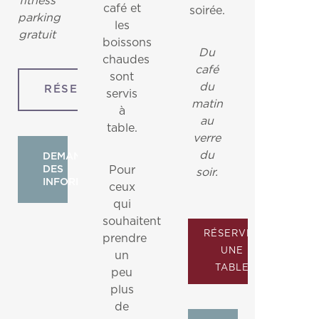
fitness
café et
soirée.
parking
les
gratuit
boissons
Du
chaudes
café
sont
du
RÉSERVER
servis
matin
à
au
table.
verre
du
DEMANDER
DES
Pour
soir.
INFORMATIONS
ceux
qui
souhaitent
RÉSERVER
prendre
UNE
un
TABLE
peu
plus
de