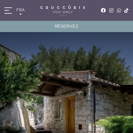
FRA
ITA
ENG
RÉSERVEZ
FRA
DEU
*
Arrivée
10
AOÛ
2026
*
Départ
11
AOÛ
2026
Chambres
Code de réduction