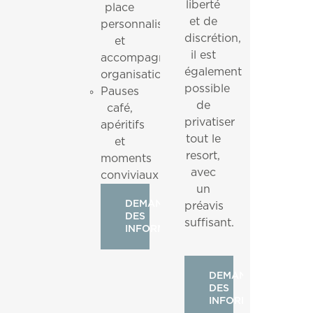
liberté
place
et de
personnalisée
discrétion,
et
il est
accompagnement
également
organisationnel
possible
Pauses
de
café,
privatiser
apéritifs
tout le
et
resort,
moments
avec
conviviaux
un
DEMANDER
préavis
DES
suffisant.
INFORMATIONS
DEMANDER
DES
INFORMATIONS