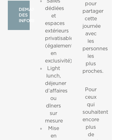
Salles
pour
dédiées
DEMANDER
partager
DES
et
cette
INFORMATIONS
espaces
journée
extérieurs
avec
privatisables
les
(également
personnes
en
les
exclusivité)
plus
Light
proches.
lunch,
déjeuner
Pour
d’affaires
ceux
ou
qui
dîners
souhaitent
sur
encore
mesure
plus
Mise
de
en