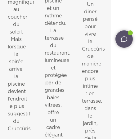
piscine
magnifique
Un
et un
au
Restaurants
dîner
*
E-mail
rythme
coucher
pensé
détendu.
Services
du
pour
La
soleil.
vivre
terrasse
Pet inclusive hospitality
Mais
le
J'ai lu et accepté la
politique de confidentialité
du
lorsque
Cruccùris
et le traitement des données personnelles
restaurant,
Hôtes extérieurs
la
de
lumineuse
soirée
J'autorise le traitement de mes données ainsi
manière
Mariages Intimes
et
arrive,
que le prévoit la
note d'information
sur la
encore
protégée
la
confidentialité en vue de l'envoi de matériel
plus
Offres
par de
piscine
promotionnel.
intime
grandes
devient
: en
baies
l’endroit
terrasse,
vitrées,
le plus
dans
INFORMATIONS PRATIQUES
CONTACTS
offre
suggestif
NEWSLETTER
le
un
du
jardin,
cadre
Cruccùris.
près
élégant
de la