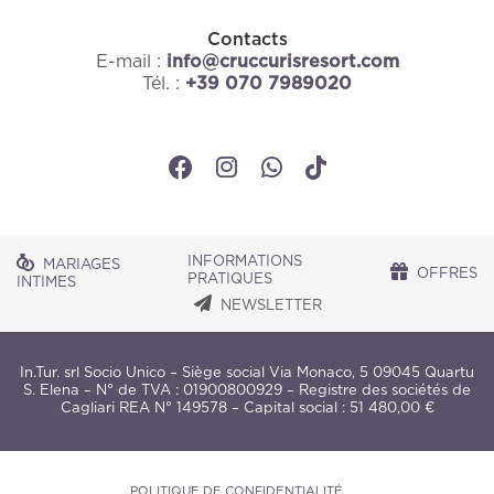
Contacts
E-mail :
info@cruccurisresort.com
Tél. :
+39 070 7989020
INFORMATIONS
MARIAGES
OFFRES
PRATIQUES
INTIMES
NEWSLETTER
In.Tur. srl Socio Unico – Siège social Via Monaco, 5 09045 Quartu
S. Elena – N° de TVA : 01900800929 – Registre des sociétés de
Cagliari REA N° 149578 – Capital social : 51 480,00 €
POLITIQUE DE CONFIDENTIALITÉ