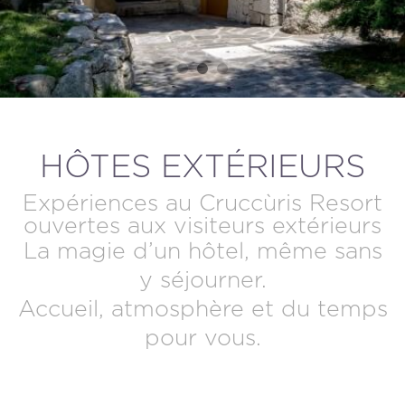
ANNULER / MODIFIER UNE RÉSERVATION
HÔTES EXTÉRIEURS
Expériences au Cruccùris Resort
ouvertes aux visiteurs extérieurs
La magie d’un hôtel, même sans
y séjourner.
Accueil, atmosphère et du temps
pour vous.