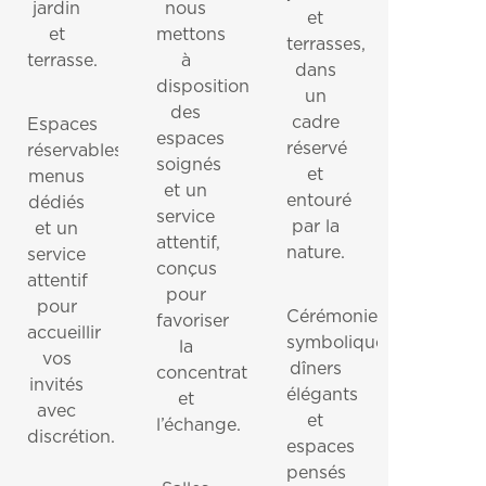
jardin
nous
et
et
mettons
terrasses,
terrasse.
à
dans
disposition
un
des
cadre
Espaces
espaces
réservé
réservables,
soignés
et
menus
et un
entouré
dédiés
service
par la
et un
attentif,
nature.
service
conçus
attentif
pour
pour
Cérémonies
favoriser
accueillir
symboliques,
la
vos
dîners
concentration
invités
élégants
et
avec
et
l’échange.
discrétion.
espaces
pensés