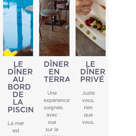
LE
DÎNER
LE
DÎNER
EN
DÎNER
AU
TERRASSE
PRIVÉ
BORD
Accueil
Abonnez-vous à
Une
Juste
DE
expérience
vous,
LA
Le Cruccùris
notre newsletter.
soignée,
rien
PISCINE
avec
que
Chambres
Nous vous enverrons par e-mail des mises à jour
vue
vous.
La mer
sur les offres, les forfaits et toutes les nouvelles
sur la
est
Expériences
du Cruccùris Resort.