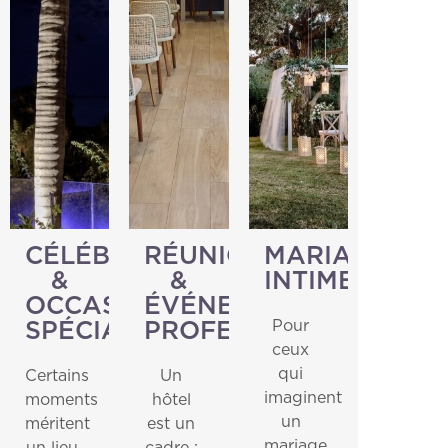
CÉLÉBRATIONS
RÉUNIONS
MARIAGES
&
&
INTIMES
OCCASIONS
ÉVÉNEMENTS
Pour
SPÉCIALES
PROFESSIONNELS
ceux
qui
Certains
Un
imaginent
moments
hôtel
un
méritent
est un
mariage