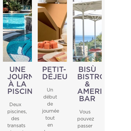
UNE
PETIT-
BISÙ
JOURNÉE
DÉJEUNER
BISTROT
À LA
&
Un
PISCINE
AMERICAN
début
BAR
de
Deux
journée
piscines,
Vous
tout
des
pouvez
en
transats
passer