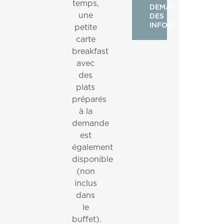
temps,
DEMANDER
une
DES
INFORMATIONS
petite
carte
breakfast
avec
des
plats
préparés
à la
demande
est
également
disponible
(non
inclus
dans
le
buffet).