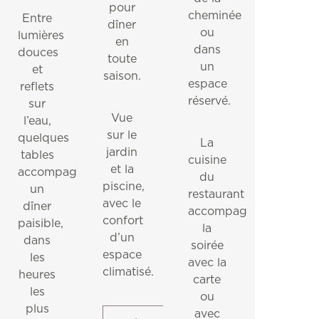
pour
cheminée
Entre
dîner
ou
lumières
en
dans
douces
toute
un
et
saison.
espace
reflets
réservé.
sur
Vue
l’eau,
sur le
quelques
La
jardin
tables
cuisine
et la
accompagnent
du
piscine,
un
restaurant
avec le
dîner
accompagne
confort
paisible,
la
d’un
dans
soirée
espace
les
avec la
climatisé.
heures
carte
les
ou
plus
avec