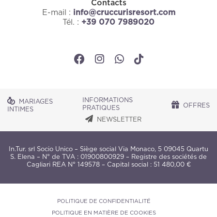
Contacts
E-mail :
info@cruccurisresort.com
Tél. :
+39 070 7989020
INFORMATIONS
MARIAGES
OFFRES
PRATIQUES
INTIMES
NEWSLETTER
In.Tur. srl Socio Unico – Siège social Via Monaco, 5 09045 Quartu
S. Elena – N° de TVA : 01900800929 – Registre des sociétés de
Cagliari REA N° 149578 – Capital social : 51 480,00 €
POLITIQUE DE CONFIDENTIALITÉ
POLITIQUE EN MATIÈRE DE COOKIES