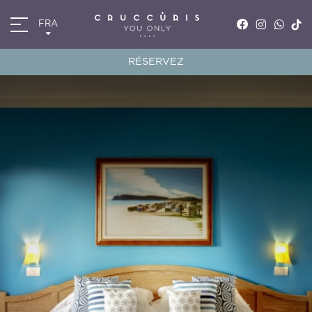
FRA
ITA
ENG
RÉSERVEZ
FRA
DEU
*
Arrivée
06
AOÛ
2026
*
Départ
07
AOÛ
2026
Chambres
Code de réduction