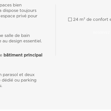
spaces bien
 dispose toujours
n espace privé pour
24 m² de confort 
RÉSERVEZ
e salle de bain
 au design essentiel.
le
bâtiment principal
 parasol et deux
e dédié ou parking
u.