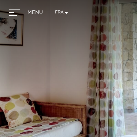
MENU
FRA
ITA
ENG
FRA
DEU
Arri
09
Cha
Cod