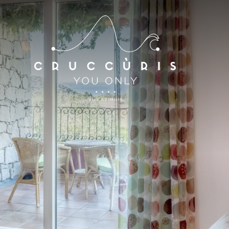
*
*
vée
Départ
AOÛ
2026
10
AOÛ
2026
mbres
e de réduction