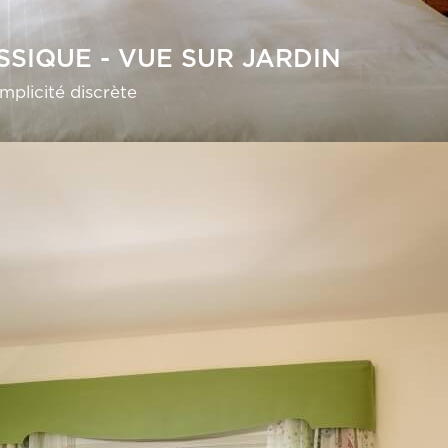
SIQUE - VUE SUR JARDIN
mplicité discrète
OUVRIR