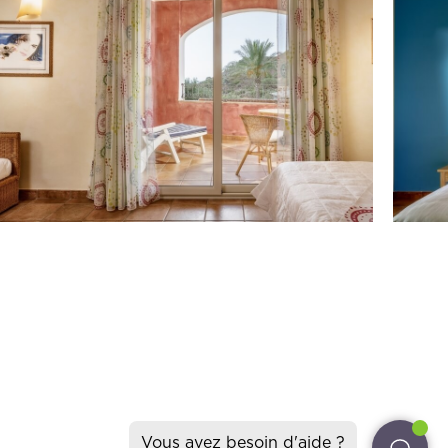
ons
etter.
its et toutes les
rt
7
 – Cagliari (Italie)
uccurisresort.com
Vous avez besoin d'aide ?