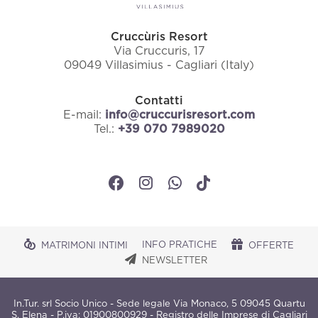
Cruccùris Resort
Via Cruccuris, 17
09049 Villasimius - Cagliari (Italy)
Contatti
E-mail:
info@cruccurisresort.com
Tel.:
+39 070 7989020
INFO PRATICHE
MATRIMONI INTIMI
OFFERTE
NEWSLETTER
In.Tur. srl Socio Unico - Sede legale Via Monaco, 5 09045 Quartu
S. Elena - P.iva: 01900800929 - Registro delle Imprese di Cagliari