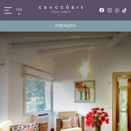
ITA
ITA
ENG
PRENOTA
FRA
DEU
*
*
Arrivo
Partenza
07
AGO
2026
08
AGO
2026
Camere
Codice sconto