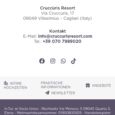
Cruccùris Resort
Via Cruccuris, 17
09049 Villasimius - Cagliari (Italy)
Kontakt
E-Mail:
info@cruccurisresort.com
Tel.:
+39 070 7989020
PRAKTISCHE
INTIME
ANGEBOTE
INFORMATIONEN
HOCHZEITEN
NEWSLETTER
In.Tur. srl Socio Unico - Rechtssitz Via Monaco, 5 09045 Quartu S.
Elena - Mehrwertsteuernummer: 01900800929 - Handelsregister