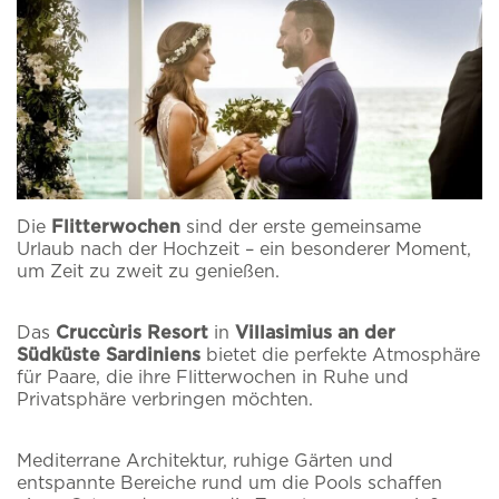
Die
Flitterwochen
sind der erste gemeinsame
Urlaub nach der Hochzeit – ein besonderer Moment,
um Zeit zu zweit zu genießen.
Das
Cruccùris Resort
in
Villasimius an der
Südküste Sardiniens
bietet die perfekte Atmosphäre
Melden Sie sich für
Home
für Paare, die ihre Flitterwochen in Ruhe und
Privatsphäre verbringen möchten.
Das Cruccùris
unseren Newsletter
Mediterrane Architektur, ruhige Gärten und
Zimmer
entspannte Bereiche rund um die Pools schaffen
an.