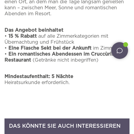
einen Ort, an dem man die Tage langsam genießen
kann – zwischen Meer, Sonne und romantischen
Erlebnisse
Wir senden Ihnen per E-Mail Updates zu
Abenden im Resort.
Angeboten, Paketen und allen Neuigkeiten des
Restaurants
Cruccùris Resorts.
Das Angebot beinhaltet
•
15 % Rabatt
auf alle Zimmerkategorien mit
Leistungen
*
E-Mail
Übernachtung und Frühstück
•
Eine Flasche Sekt bei der Ankunft
im Zimmer
Pet inclusive hospitality
•
Ein romantisches Abendessen im Cruccùris
Restaurant
(Getränke nicht inbegriffen)
Externe Gäste
Ich habe die
Datenschutzbestimmungen
zur
Kenntnis genommen und akzeptiert
Mindestaufenthalt: 5 Nächte
Intime Hochzeiten
Heiratsurkunde erforderlich.
Ich akzeptiere die
Verarbeitung meiner
personenbezogenen Daten
für Marketing- und
Angebote
Werbeaktivitäten
DIESES ANGEBOT BUCHEN
PRAKTISCHE INFORMATIONEN
KONTAKTE
NEWSLETTER
DAS KÖNNTE SIE AUCH INTERESSIEREN