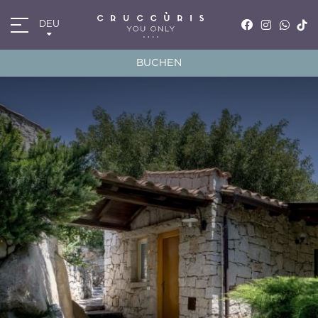
DEU
ITA
ENG
BUCHEN
FRA
DEU
*
Anreise
09
AUG
2026
*
Abreise
10
AUG
2026
Zimmer
Promocode