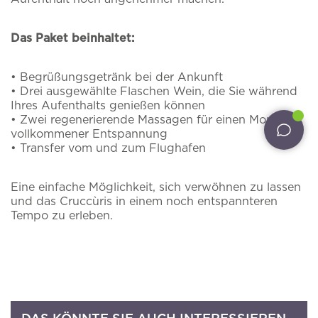
Zimmer
an.
Erlebnisse
Wir senden Ihnen per E-Mail Updates zu
Das Paket beinhaltet:
Angeboten, Paketen und allen Neuigkeiten des
Restaurants
Cruccùris Resorts.
• Begrüßungsgetränk bei der Ankunft
• Drei ausgewählte Flaschen Wein, die Sie während
Leistungen
*
E-Mail
Ihres Aufenthalts genießen können
• Zwei regenerierende Massagen für einen Moment
Pet inclusive hospitality
vollkommener Entspannung
• Transfer vom und zum Flughafen
Externe Gäste
Ich habe die
Datenschutzbestimmungen
zur
Kenntnis genommen und akzeptiert
Eine einfache Möglichkeit, sich verwöhnen zu lassen
Intime Hochzeiten
und das Cruccùris in einem noch entspannteren
Ich akzeptiere die
Verarbeitung meiner
Tempo zu erleben.
personenbezogenen Daten
für Marketing- und
Angebote
Werbeaktivitäten
DIESES ANGEBOT BUCHEN
PRAKTISCHE INFORMATIONEN
KONTAKTE
NEWSLETTER