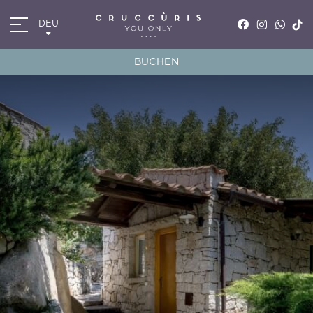
DEU
ITA
ENG
BUCHEN
FRA
DEU
*
Anreise
09
AUG
2026
*
Abreise
10
AUG
2026
Zimmer
Promocode