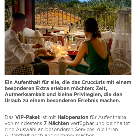
Ein Aufenthalt für alle, die das Cruccùris mit einem
besonderen Extra erleben möchten: Zeit,
Aufmerksamkeit und kleine Privilegien, die den
Urlaub zu einem besonderen Erlebnis machen.
Melden Sie sich für
Home
Das
VIP-Paket
ist mit
Halbpension
für Aufenthalte
Das Cruccùris
unseren Newsletter
von mindestens
7 Nächten
verfügbar und beinhaltet
eine Auswahl an besonderen Services, die Ihren
Aufenthalt noch angenehmer machen.