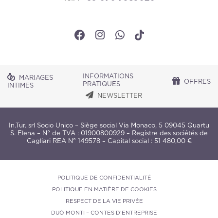
INFORMATIONS
MARIAGES
OFFRES
PRATIQUES
INTIMES
NEWSLETTER
In.Tur. srl Socio Unico – Siège social Via Monaco, 5 09045 Quartu
S. Elena – N° de TVA : 01900800929 – Registre des sociétés de
Cagliari REA N° 149578 – Capital social : 51 480,00 €
POLITIQUE DE CONFIDENTIALITÉ
POLITIQUE EN MATIÈRE DE COOKIES
RESPECT DE LA VIE PRIVÉE
DUÒ MONTI – CONTES D’ENTREPRISE