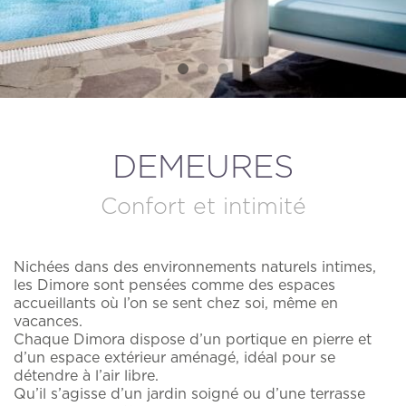
ANNULER / MODIFIER UNE RÉSERVATION
DEMEURES
Confort et intimité
Accueil
Abonnez-vous à
Nichées dans des environnements naturels intimes,
Le Cruccùris
notre newsletter.
les Dimore sont pensées comme des espaces
accueillants où l’on se sent chez soi, même en
Chambres
vacances.
Nous vous enverrons par e-mail des mises à jour
Chaque Dimora dispose d’un portique en pierre et
sur les offres, les forfaits et toutes les nouvelles
Expériences
d’un espace extérieur aménagé, idéal pour se
du Cruccùris Resort.
détendre à l’air libre.
Qu’il s’agisse d’un jardin soigné ou d’une terrasse
Restaurants
*