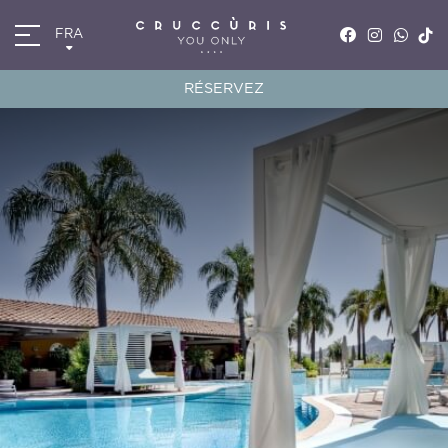
FRA
ITA
ENG
RÉSERVEZ
FRA
DEU
*
Arrivée
10
AOÛ
2026
*
Départ
11
AOÛ
2026
Chambres
Code de réduction