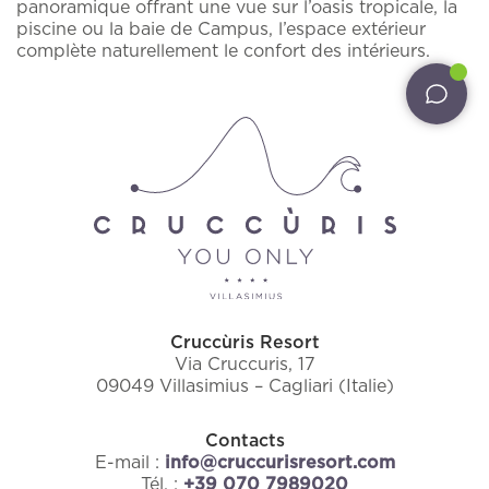
E-mail
panoramique offrant une vue sur l’oasis tropicale, la
piscine ou la baie de Campus, l’espace extérieur
Services
complète naturellement le confort des intérieurs.
Pet inclusive hospitality
J'ai lu et accepté la
politique de confidentialité
et le traitement des données personnelles
Hôtes extérieurs
J'autorise le traitement de mes données ainsi
Mariages Intimes
que le prévoit la
note d'information
sur la
confidentialité en vue de l'envoi de matériel
Offres
promotionnel.
INFORMATIONS PRATIQUES
CONTACTS
Cruccùris Resort
NEWSLETTER
Via Cruccuris, 17
09049 Villasimius – Cagliari (Italie)
Contacts
E-mail :
info@cruccurisresort.com
Tél. :
+39 070 7989020