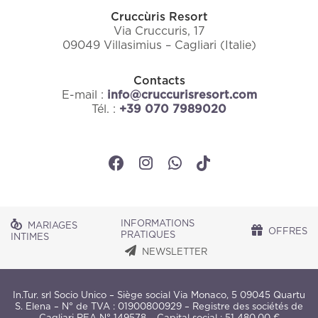
Cruccùris Resort
Via Cruccuris, 17
09049 Villasimius – Cagliari (Italie)
Contacts
E-mail :
info@cruccurisresort.com
Tél. :
+39 070 7989020
INFORMATIONS
MARIAGES
OFFRES
PRATIQUES
INTIMES
NEWSLETTER
In.Tur. srl Socio Unico – Siège social Via Monaco, 5 09045 Quartu
S. Elena – N° de TVA : 01900800929 – Registre des sociétés de