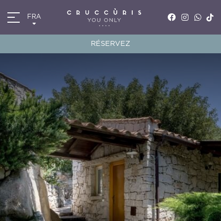
FRA
ITA
ENG
RÉSERVEZ
FRA
DEU
*
Arrivée
08
AOÛ
2026
*
Départ
09
AOÛ
2026
Chambres
Code de réduction