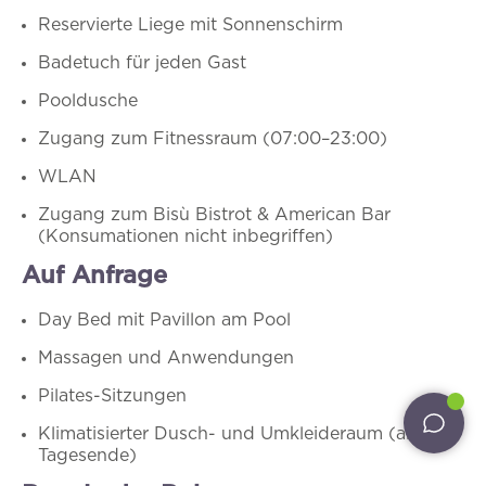
Reservierte Liege mit Sonnenschirm
Badetuch für jeden Gast
Pooldusche
Melden Sie sich für
Home
Zugang zum Fitnessraum (07:00–23:00)
Das Cruccùris
unseren Newsletter
WLAN
Zugang zum Bisù Bistrot & American Bar
Zimmer
an.
(Konsumationen nicht inbegriffen)
Erlebnisse
Auf Anfrage
Wir senden Ihnen per E-Mail Updates zu
Angeboten, Paketen und allen Neuigkeiten des
Day Bed mit Pavillon am Pool
Restaurants
Cruccùris Resorts.
Massagen und Anwendungen
Leistungen
*
E-Mail
Pilates-Sitzungen
Pet inclusive hospitality
Klimatisierter Dusch- und Umkleideraum (am
Tagesende)
Externe Gäste
Ich habe die
Datenschutzbestimmungen
zur