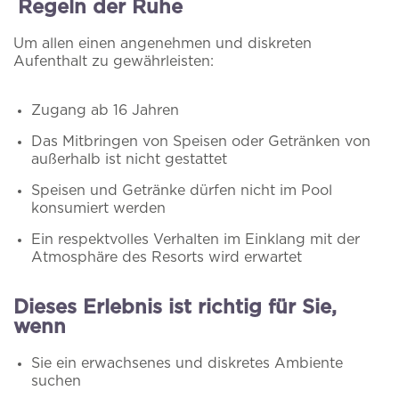
Regeln der Ruhe
Kenntnis genommen und akzeptiert
Intime Hochzeiten
Um allen einen angenehmen und diskreten
Ich akzeptiere die
Verarbeitung meiner
Aufenthalt zu gewährleisten:
personenbezogenen Daten
für Marketing- und
Angebote
Werbeaktivitäten
Zugang ab 16 Jahren
Das Mitbringen von Speisen oder Getränken von
PRAKTISCHE INFORMATIONEN
KONTAKTE
außerhalb ist nicht gestattet
NEWSLETTER
Speisen und Getränke dürfen nicht im Pool
konsumiert werden
Ein respektvolles Verhalten im Einklang mit der
Atmosphäre des Resorts wird erwartet
Dieses Erlebnis ist richtig für Sie,
wenn
Sie ein erwachsenes und diskretes Ambiente
suchen