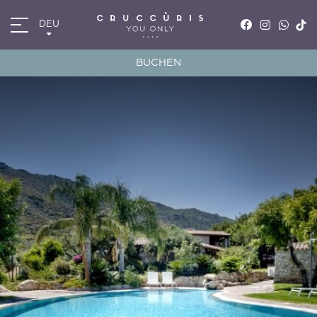
DEU
ITA
ENG
BUCHEN
FRA
DEU
*
Anreise
09
AUG
2026
*
Abreise
10
AUG
2026
Zimmer
Promocode