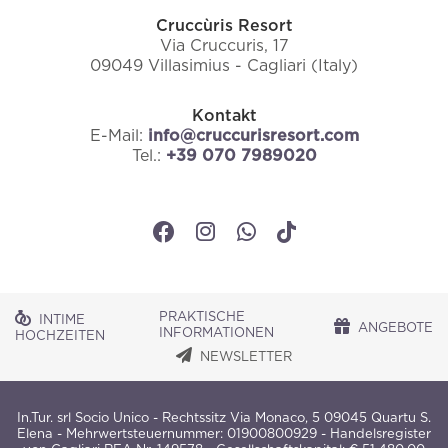
Cruccùris Resort
Via Cruccuris, 17
09049 Villasimius - Cagliari (Italy)
Kontakt
E-Mail:
info@cruccurisresort.com
Tel.:
+39 070 7989020
PRAKTISCHE
INTIME
ANGEBOTE
INFORMATIONEN
HOCHZEITEN
NEWSLETTER
In.Tur. srl Socio Unico - Rechtssitz Via Monaco, 5 09045 Quartu S.
Elena - Mehrwertsteuernummer: 01900800929 - Handelsregister